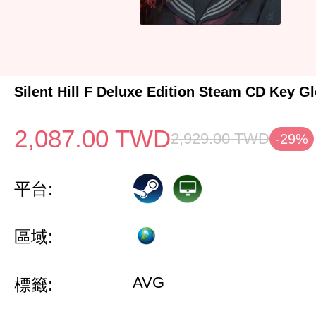
Silent Hill F Deluxe Edition Steam CD Key G
2,087.00
TWD
2,929.00
TWD
-29%
平台:
區域:
AVG
標籤: